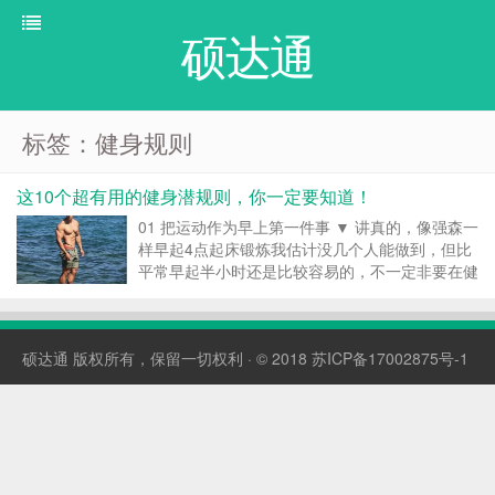
硕达通
标签：健身规则
这10个超有用的健身潜规则，你一定要知道！
01 把运动作为早上第一件事 ▼ 讲真的，像强森一
样早起4点起床锻炼我估计没几个人能做到，但比
平常早起半小时还是比较容易的，不一定非要在健
身房内，刻意安排1小时进行，家里，小区楼下都
是比较理想的场所，在我看来，早起用10-15分钟
时间做些简单的运动，能够让人一天当中更加...
硕达通
版权所有，保留一切权利 · © 2018
苏ICP备17002875号-1