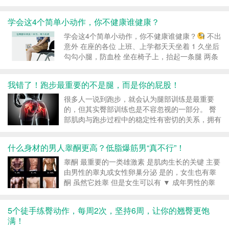
个循环以上。 练习过程中宁可慢一点， 也要将每
个动作做标准， 具体动作如下： 动作1 徒手深蹲
学会这4个简单小动作，你不健康谁健康？
10-20次 动作2 箭步...
学会这4个简单小动作，你不健康谁健康？
不出
意外 在座的各位 上班、上学都天天坐着 1 久坐后
勾勾小腿，防血栓 坐在椅子上，抬起一条腿 两条
腿轮流来，重复5次 别小看这个动作 它可跟你的
健康挂钩 每天坐着不动太久 肌肉的活动减少，...
我错了！跑步最重要的不是腿，而是你的屁股！
很多人一说到跑步，就会认为腿部训练是最重要
的，但其实臀部训练也是不容忽视的一部分。 臀
部肌肉与跑步过程中的稳定性有密切的关系，拥有
发达有力的臀部肌肉，不仅可以提升跑步运动的表
现，还能降低跑步受伤的风险。 罗曼诺夫博士在
什么身材的男人睾酮更高？低脂爆筋男“真不行”！
文章中写：“如果让我推荐一个对于跑者最重要的
训练，我会推...
睾酮 最重要的一类雄激素 是肌肉生长的关键 主要
由男性的睾丸或女性卵巢分泌 是的，女生也有睾
酮 虽然它姓睾 但是女生可以有 ▼ 成年男性的睾
酮分泌水平 是成年女性的14倍左右 ▼ 因为睾酮的
种种功能 人们常把睾酮水平 与男性强壮的外形联
5个徒手练臀动作，每周2次，坚持6周，让你的翘臀更饱
想起来 网络上动辄10%以下体脂的...
满！