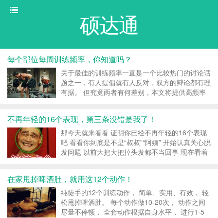
硕达通
每个部位每周训练频率，你知道吗？
关于最佳的训练频率一直是一个比较热门的讨论话
题之一，有人提倡就有人反对，双方的辩论都有理
有据。 但究竟两者有何差别，本文将提供高频率
训练和低频率训练的利弊，并给你一些可能对你训
练有用的建议。 首先让我们对高低频率做个定
不再年轻的16个表现，第三条没错是我了！
义： 高频率：对特定的运动（动作）或部位进行
每周3...
那今天就来看看 证明你已经不再年轻的16个表现
吧 看看你到底是不是“叔叔”“阿姨” 开始认真关心脱
发问题 以前大把大把掉头发都不当回事 现在看着
日益稀疏的头发 和日渐高涨的发际线 你不禁看到
生发产品就忍不住想看一眼 不再喜欢熬夜，想早
在家甩掉啤酒肚，就用这12个动作！
睡早起 以前从不...
纯徒手的12个训练动作， 简单、实用、有效， 轻
松甩掉啤酒肚。 每个动作做10-20次， 动作之间
尽量不停顿， 全套动作根据自身水平， 进行1-5