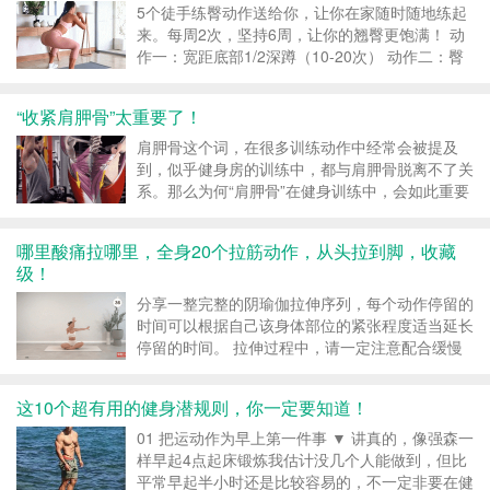
5个徒手练臀动作送给你，让你在家随时随地练起
来。每周2次，坚持6周，让你的翘臀更饱满！ 动
作一：宽距底部1/2深蹲（10-20次） 动作二：臀
桥分腿（10-20次） 动作三：宽距深蹲左右平移
（10-20次） 动作四：单腿臀桥提膝（双侧各10-
“收紧肩胛骨”太重要了！
20次） 动作五：...
肩胛骨这个词，在很多训练动作中经常会被提及
到，似乎健身房的训练中，都与肩胛骨脱离不了关
系。那么为何“肩胛骨”在健身训练中，会如此重要
呢？ 肩胛骨是位于后背的两块三角形骨头，它们
并不是和身体平行的，而是倾斜的。肩胛骨向前倾
哪里酸痛拉哪里，全身20个拉筋动作，从头拉到脚，收藏
的角度为10°，前引30~35°，与脊柱的距离是本人
级！
的...
分享一整完整的阴瑜伽拉伸序列，每个动作停留的
时间可以根据自己该身体部位的紧张程度适当延长
停留的时间。 拉伸过程中，请一定注意配合缓慢
轻柔的呼吸，带着肌肉收紧的感觉再去做延展，一
定不要超过自己的能力范围之外去拉伸，避免拉
这10个超有用的健身潜规则，你一定要知道！
伤，跟练视频在文末，可以收藏起来！ 动作1:
（拉伸大腿后...
01 把运动作为早上第一件事 ▼ 讲真的，像强森一
样早起4点起床锻炼我估计没几个人能做到，但比
平常早起半小时还是比较容易的，不一定非要在健