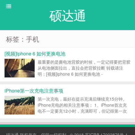
硕达通
标签：手机
[视频]iphone 6 如何更换电池
最重要的是撕电池背胶的时候，一定记得要把背胶
从电池侧面拉出，直拉会把背胶拉断 转载请注
明：[视频]iphone 6 如何更换电池 -
https://shuodatong.com/iphone6-r...
iPhone第一次充电注意事项
第一次充电，最好在提示充满后继续充15分钟。
iPhone充电的相关注意事项： 1、iPhone首次充
电不一定要充12小时，充满即可，但记得第一次
最好在屏幕提示10%的时候就去充电，不要把电量
用光了； 2、此后在任何电量下均可以进行充电，
不一定需等到电量提示过低再进行； 3、每周...
硕达通
版权所有，保留一切权利 · © 2018
苏ICP备17002875号-1