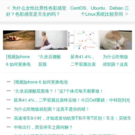
为什么女性比男性色彩感觉
CentOS、Ubuntu、Debian 三
好？色彩感觉是天生的吗？
个Linux系统比较异同
[视频]iphone
“久坐后腰酸
延寿41.4%，
为什么吃饱饭
6 如何更换电
屁股
二甲双胍抗衰
就犯困？这真
池
痛？！”这7个
终实锤！今日
不是你的错！
体式每天都要
Cell重磅：中
[视频]iphone 6 如何更换电池
做！
科院刘光慧课
“久坐后腰酸屁股痛？！”这7个体式每天都要做！
题组发文，原
延寿41.4%，二甲双胍抗衰终实锤！今日Cell重磅：中科院刘光
来大脑才是胍
慧课题组发文，原来大脑才是胍胍抗衰的关键
为什么吃饱饭就犯困？这真不是你的错！
胍抗衰的关键
高速堵车8小时，才知道发动机带T和不带T区别！车主：买错车
了
中秋出行，西安停车之困何解？