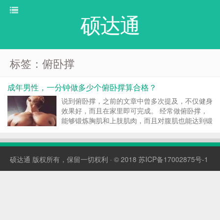
硕达通
标签：俯卧撑
成年男性，一分钟做多少个俯卧撑算合格？
说到俯卧撑，之前的文章中曾多次提及，不仅健身
效果好，而且在家里即可完成。 经常做俯卧撑，
能够锻炼胸肌和上肢肌肉，而且对腹肌也能达到锻
炼的效果。那么20-65岁的男生，一分钟做多少个
俯卧撑算合格呢？ 1、20岁-29岁 这个年龄段正处
于身体的巅峰时期，肌肉力量强大，体力也比较
硕达通
版权所有，保留一切权利 · © 2018
苏ICP备17002875号-1
充...