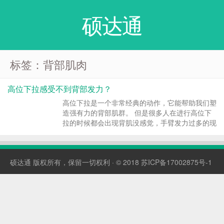
硕达通
标签：背部肌肉
高位下拉感受不到背部发力？
高位下拉是一个非常经典的动作，它能帮助我们塑
造强有力的背部肌群。 但是很多人在进行高位下
拉的时候都会出现背肌没感觉，手臂发力过多的现
象。其中很大原因是因为动作模式错乱，特别是肩
胛骨无法正常的回收下缩。当你无法正确的启动肩
胛骨，你的背肌就不会更好的参与动作之中，而手
硕达通
版权所有，保留一切权利 · © 2018
苏ICP备17002875号-1
臂肌群就会反...