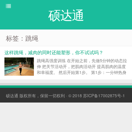
硕达通
标签：跳绳
这样跳绳，减肉的同时还能塑形，你不试试吗？
跳绳高强度训练 在开始之前，先做5分钟的动态拉
伸 把关节活动开，把肌肉活动开 提高肌肉的温度
和幸福度。 然后开始第1步。 第1步：一分钟热身
不管任何跳绳方式 你熟悉的最好 只跳一分钟。 第
2步：深蹲 这会有效拉伸你的臀部和大腿肌肉 对
于女生来说这种大肌肉群的锻...
硕达通
版权所有，保留一切权利 · © 2018
苏ICP备17002875号-1