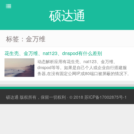
硕达通
标签：金万维
花生壳、金万维、nat123、dnspod有什么差别
动态解析应用有花生壳、nat123、金万维、
dnspod等等。如果是自己个人或企业自行搭建服
务器,在没有固定公网IP,或80端口被屏蔽的情况下,
就需要利用动态域名解析或端口映射转发或穿透相
关应用。在使用过后,对比下当前主流应用的差
别。 一,花生壳动态域名解析。 1,随机分配一个
硕达通
版权所有，保留一切权利 · © 2018
苏ICP备17002875号-1
二...