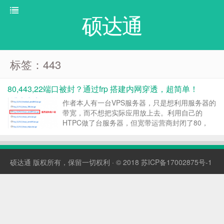
硕达通
标签：443
80,443,22端口被封？通过frp 搭建内网穿透，超简单！
作者本人有一台VPS服务器，只是想利用服务器的
带宽，而不想把实际应用放上去。利用自己的
HTPC做了台服务器，但宽带运营商封闭了80，
443等端口。对于需要满足web直接访问非常不
爽，总不能让客户老记着域名:端口号 折腾了好几
天，试过好多种方案，最终落在FRP，确实简单实
硕达通
版权所有，保留一切权利 · © 2018
苏ICP备17002875号-1
用。 (1...