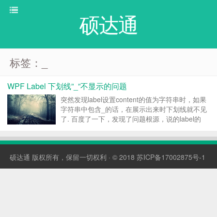
硕达通
标签：_
WPF Label 下划线”_”不显示的问题
突然发现label设置content的值为字符串时，如果
字符串中包含_的话，在展示出来时下划线就不见
了. 百度了一下，发现了问题根源，说的label的
ContentPresenter默认将下划线处理成快捷键了。
解决的办法也很简单，只需要重写label的样式，
设置不需要处理成快捷...
硕达通
版权所有，保留一切权利 · © 2018
苏ICP备17002875号-1