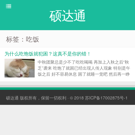
硕达通
标签：吃饭
为什么吃饱饭就犯困？这真不是你的错！
中秋团聚总是少不了吃吃喝喝 再加上入秋之后“秋
乏”袭来 吃饱了就困已经出现人传人现象 特别是午
饭之后 好不容易休息 困了就睡一觉吧 然后再一睁
眼就到了晚饭时间 …… 关于为什么吃饱就犯困？
大家听到最多的说法大概是 在吃完饭后，血液涌
进胃部帮助消化 供应大脑的血液减少，所以...
硕达通
版权所有，保留一切权利 · © 2018
苏ICP备17002875号-1