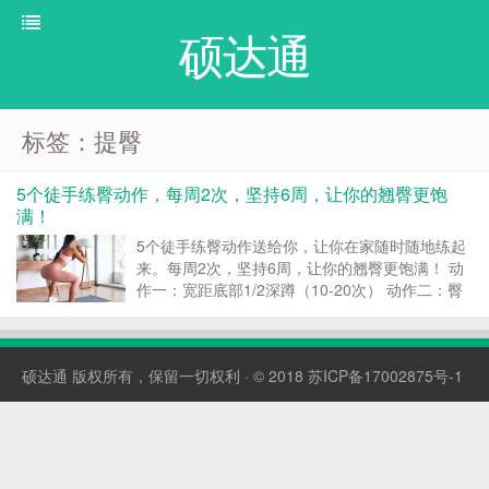
硕达通
标签：提臀
5个徒手练臀动作，每周2次，坚持6周，让你的翘臀更饱
满！
5个徒手练臀动作送给你，让你在家随时随地练起
来。每周2次，坚持6周，让你的翘臀更饱满！ 动
作一：宽距底部1/2深蹲（10-20次） 动作二：臀
桥分腿（10-20次） 动作三：宽距深蹲左右平移
（10-20次） 动作四：单腿臀桥提膝（双侧各10-
20次） 动作五：...
硕达通
版权所有，保留一切权利 · © 2018
苏ICP备17002875号-1