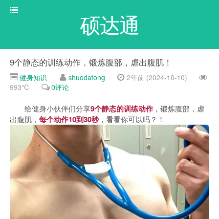
硕达通
9个静态的训练动作，锻炼腹部，虐出腹肌！
健身知识
shuodatong
2年前 (2024-10-10)
993℃
0评论
给健身小伙伴们分享
9个静态的训练动作
，锻炼腹部，虐
出腹肌，
每个动作10到30秒
，看看你可以吗？！