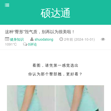
硕达通
这种“臀形”毁气质，别再以为很美啦！
健身知识
shuodatong
2年前 (2024-10-01)
1091℃
0评论
看图，请凭第一感觉
选出
你认为那个臀部翘，更好看？