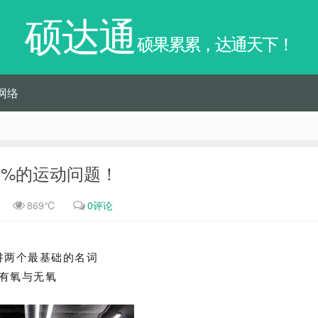
硕达通
硕果累累，达通天下！
网络
70%的运动问题！
869℃
0评论
讲两个最基础的名词
有氧与无氧