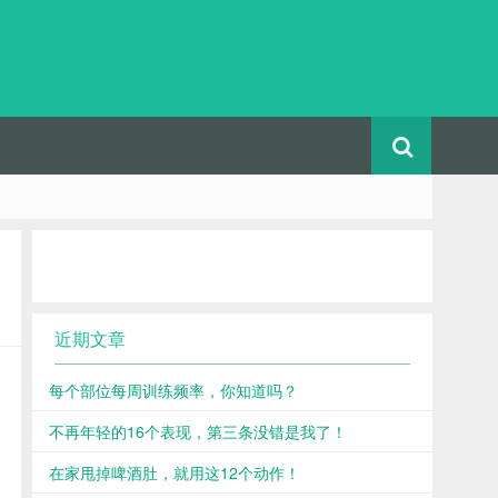
近期文章
每个部位每周训练频率，你知道吗？
不再年轻的16个表现，第三条没错是我了！
在家甩掉啤酒肚，就用这12个动作！