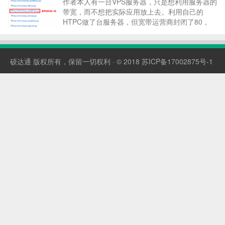
作者本人有一台VPS服务器，只是想利用服务器的
带宽，而不想把实际应用放上去。利用自己的
HTPC做了台服务器，但宽带运营商封闭了80，
443等端口。对于需要满足web直接访问非常不
爽，总不能让客户老记着域名:端口号 折腾了好几
天，试过好多种方案，最终落在FRP，确实简单实
硕达通
版权所有，保留一切权利 · © 2018
苏ICP备17002875号-1
用。 (1...