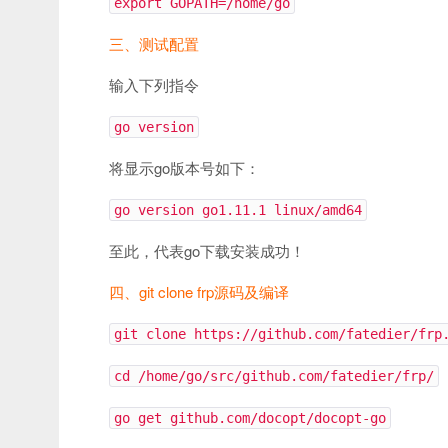
export GOPATH=/home/go
三、测试配置
输入下列指令
go version
将显示go版本号如下：
go version go1.11.1 linux/amd64
至此，代表go下载安装成功！
四、git clone frp源码及编译
git clone https://github.com/fatedier/frp
cd /home/go/src/github.com/fatedier/frp/
go get github.com/docopt/docopt-go