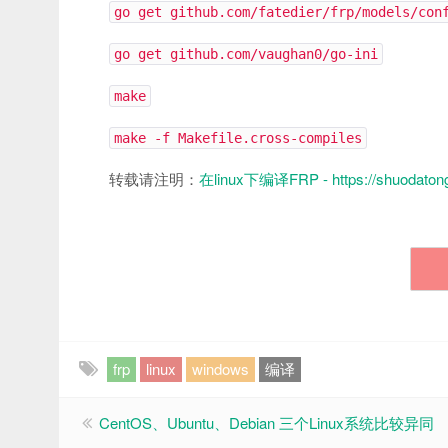
go get github.com/fatedier/frp/models/con
go get github.com/vaughan0/go-ini
make
make -f Makefile.cross-compiles
转载请注明：
在linux下编译FRP - https://shuodatong.
frp
linux
windows
编译
CentOS、Ubuntu、Debian 三个Linux系统比较异同