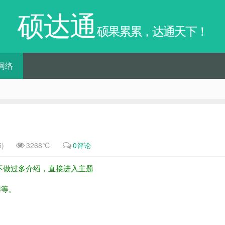
硕达通
硕果累累，达通天下！
网络
)
3268℃
0评论
不做过多介绍，直接进入主题
4等。