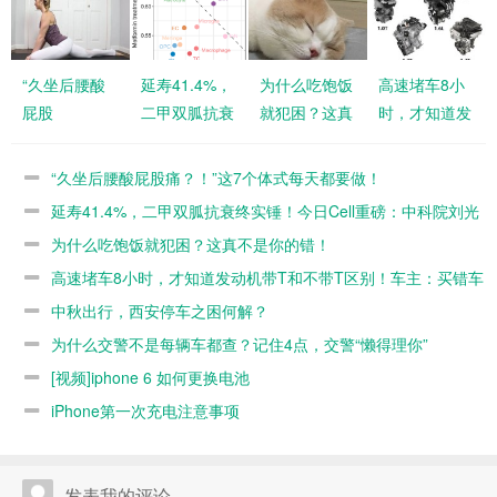
“久坐后腰酸
延寿41.4%，
为什么吃饱饭
高速堵车8小
屁股
二甲双胍抗衰
就犯困？这真
时，才知道发
痛？！”这7个
终实锤！今日
不是你的错！
动机带T和不
体式每天都要
Cell重磅：中
带T区别！车
“久坐后腰酸屁股痛？！”这7个体式每天都要做！
做！
科院刘光慧课
主：买错车了
延寿41.4%，二甲双胍抗衰终实锤！今日Cell重磅：中科院刘光
题组发文，原
慧课题组发文，原来大脑才是胍胍抗衰的关键
为什么吃饱饭就犯困？这真不是你的错！
来大脑才是胍
高速堵车8小时，才知道发动机带T和不带T区别！车主：买错车
胍抗衰的关键
了
中秋出行，西安停车之困何解？
为什么交警不是每辆车都查？记住4点，交警“懒得理你”
[视频]iphone 6 如何更换电池
iPhone第一次充电注意事项
发表我的评论