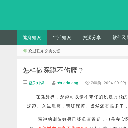
健身知识
生活知识
资源分享
软件及
欢迎联系交换友链
怎样做深蹲不伤腰？
健身知识
shuodatong
2年前 (2024-09-22)
在健身界，深蹲可以毫不夸张的说是万能的
深蹲。
女生翘臀，请练深蹲。
当然还有很多了
深蹲的训练效果已经毋庸置疑，但是在实