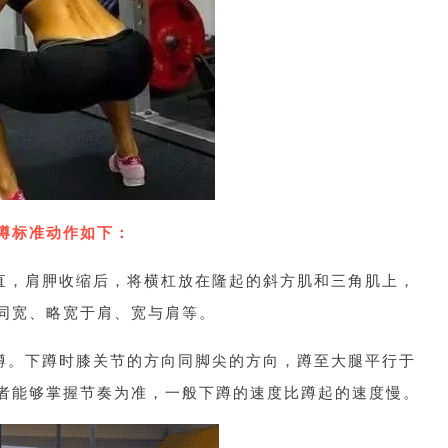
蹲标准动作如下：
直，肩胛收缩后，将横杠放在隆起的斜方肌和三角肌上，
同宽、略宽于肩、宽与肩等。
蹲。下蹲时膝关节的方向同脚尖的方向，蹲至大腿平行于
者能够掌握节奏为准，一般下蹲的速度比蹲起的速度慢。