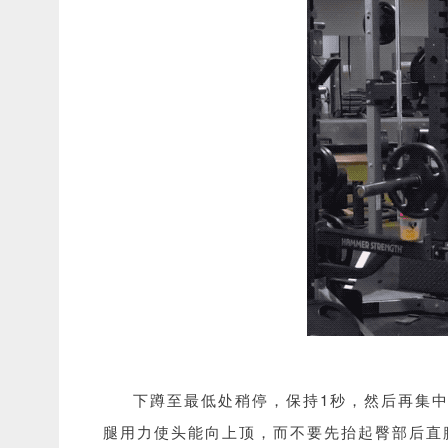
下蹲至最低处稍停，保持1秒，然后再集
腿用力使头能向上顶，而不要先抬起臀部后直