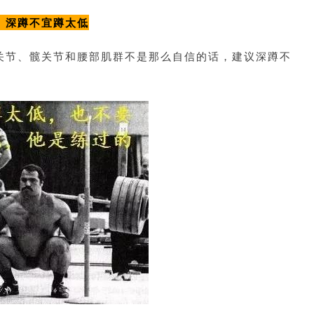
、深蹲不宜蹲太低
关节、髋关节和腰部肌群不是那么自信的话，建议深蹲不
。