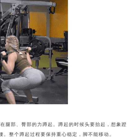
中在腿部、臀部的力蹲起。蹲起的时候头要抬起，想象蹬
腰。整个蹲起过程要保持重心稳定，脚不能移动。